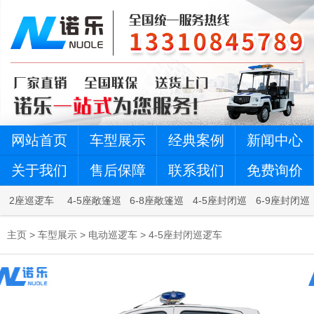
网站首页
车型展示
经典案例
新闻中心
关于我们
售后保障
联系我们
免费询价
2座巡逻车
4-5座敞篷巡
6-8座敞篷巡
4-5座封闭巡
6-9座封闭巡
逻车
逻车
逻车
逻车
主页
>
车型展示
>
电动巡逻车
>
4-5座封闭巡逻车