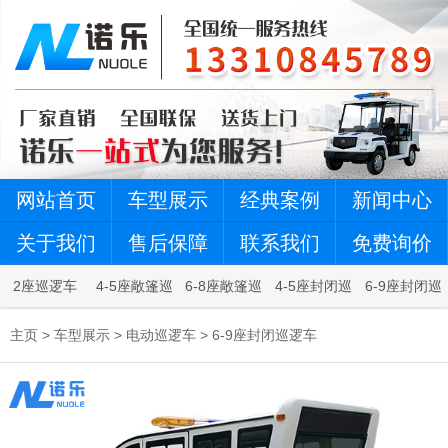
网站首页
车型展示
经典案例
新闻中心
关于我们
售后保障
联系我们
免费询价
2座巡逻车
4-5座敞篷巡
6-8座敞篷巡
4-5座封闭巡
6-9座封闭巡
逻车
逻车
逻车
逻车
主页
>
车型展示
>
电动巡逻车
>
6-9座封闭巡逻车