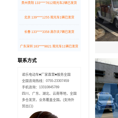
贵州贵阳 133****7612观光车2辆已发货
北京 139****1255 观光车1辆已发货
长春 133****3358 高尔夫7辆已发货
广东深圳 183****9821 观光车11辆已发货
联系方式
贵阳 131****3578 巡逻车4辆已发货
诺乐电动车■厂家直营■服务全国
广东深圳 177****1245 巡逻车12辆已发货
全国咨询热线：0755-23307459
手机咨询：13310845789
广东深圳 187****7882 消防车2辆已发货
四川、广东、湖北、云南等地，全国
多仓发货，业务覆盖全国。(支持外
广东深圳 189****4512 观光车7辆已发货
贸出口)
广东深圳 155****2004 巡逻车10辆已发货