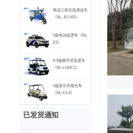
湖北黄石 187****5343观光车8辆已发货
电动三轮垃圾清运车
（NL- BJ-001）
广西136****5513垃圾驳运车3辆已发货
5座电动巡逻车（NL-
重庆江北 177****8554巡逻车1辆已发货
E3）
贵州173****1171电动货车1辆已发货
4-5座敞开式巡逻车
（NL-L104C2）
广东茂名 183****9812观光车4辆已发货
4座高尔夫观光车
贵州毕节 139****8122观光车1辆已发货
（NL-C4-8）
云南昭通 189****7272观光车5辆已发货
已发货通知
云南玉溪 153****7018巡逻车3辆已发货