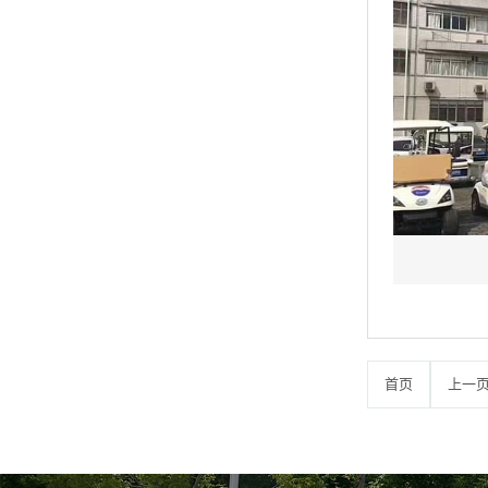
四川成都 182****8125 老爷车7辆已发货
广东佛山 135****7515 巡逻车4辆已发货
广西防城港 134****1521 代步车10辆已发
货
重庆万州171****4211巡逻车7辆已发货
广东梅州181****3421高尔夫3辆已发货
广东江门189****6871巡逻车1辆已发货
首页
上一
广东梅州137****4421巡逻车9辆已发货
广东肇庆131****6251扫地机2辆已发货