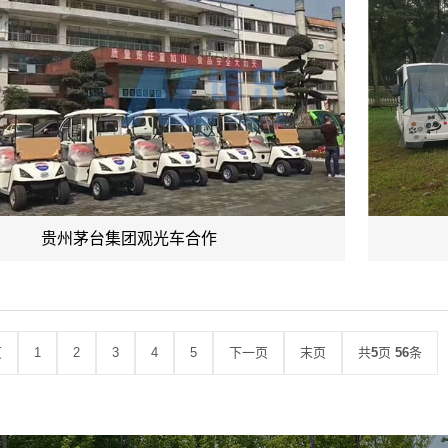
贵州茅台集团观光车合作
页
1
2
3
4
5
下一页
末页
共
5
页
56
条