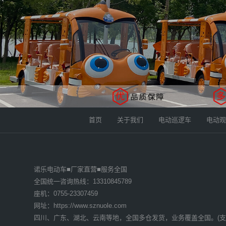
昆明137****7881巡逻车3辆已发货
重庆136****257老爷车2辆已发货
西藏171****7811洗地机3辆已发货
广东佛山173****1121观光车1辆已发货
首页
关于我们
电动巡逻车
电动观
广东东莞153****9451观光车2辆已发货
广东肇庆153****9451观光车2辆已发货
诺乐电动车■厂家直营■服务全国
全国统一咨询热线：13310845789
广东东莞133****9421巡逻车5辆已发货
座机：0755-23307459
网址：https://www.sznuole.com
广东茂名153****9281巡逻车5辆已发货
四川、广东、湖北、云南等地，全国多仓发货，业务覆盖全国。(支