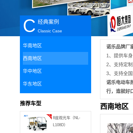
C
经典案例
Classic Case
华南地区
诺乐品牌厂
1、提供车身
西南地区
2、支持定
华中地区
3、支持全
诺乐电动车
华东地区
行，造就好
推荐车型
西南地区
8座观光车（NL-
L108D）