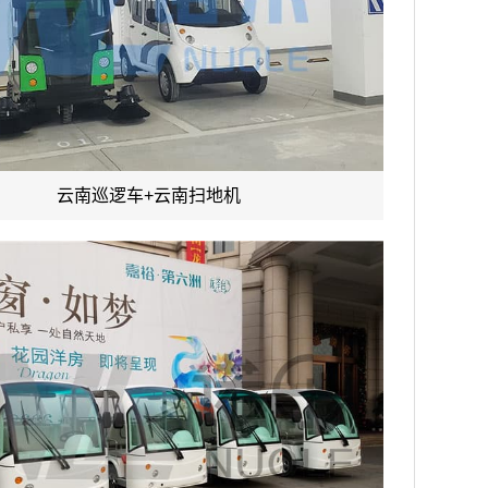
云南巡逻车+云南扫地机