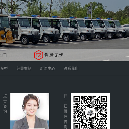
他车型
经典案例
新闻中心
联系我们
点
扫
击
一
咨
扫
询
微
信
咨
询