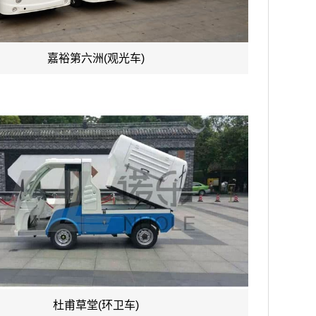
嘉裕第六洲(观光车)
杜甫草堂(环卫车)