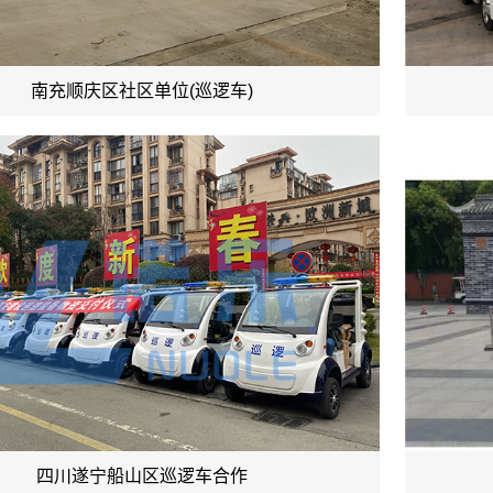
南充顺庆区社区单位(巡逻车)
四川遂宁船山区巡逻车合作