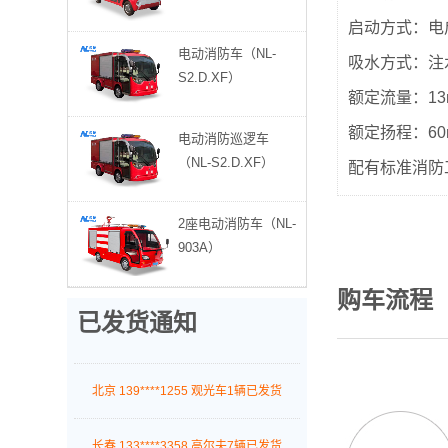
贵州173****1171电动货车1辆已发货
启动方式：电
电动消防车（NL-
吸水方式：注
广东茂名 183****9812观光车4辆已发货
S2.D.XF）
额定流量：13m
贵州毕节 139****8122观光车1辆已发货
额定扬程：60
电动消防巡逻车
（NL-S2.D.XF）
配有标准消防
云南昭通 189****7272观光车5辆已发货
2座电动消防车（NL-
云南玉溪 153****7018巡逻车3辆已发货
903A）
贵州贵阳 133****7612观光车2辆已发货
购车流程
已发货通知
北京 139****1255 观光车1辆已发货
长春 133****3358 高尔夫7辆已发货
广东深圳 183****9821 观光车11辆已发货