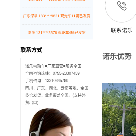
贵阳 131****3578 巡逻车4辆已发货
广东深圳 177****1245 巡逻车12辆已发货
联系方式
广东深圳 187****7882 消防车2辆已发货
诺乐优势
诺乐电动车■厂家直营■服务全国
广东深圳 189****4512 观光车7辆已发货
全国咨询热线：0755-23307459
手机咨询：13310845789
广东深圳 155****2004 巡逻车10辆已发货
四川、广东、湖北、云南等地，全国
多仓发货，业务覆盖全国。(支持外
广东深圳 188****7888 观光车2辆已发货
贸出口)
广东深圳 137****2788 巡逻车7辆已发货
四川成都 136****0045 扫地车15辆已发货