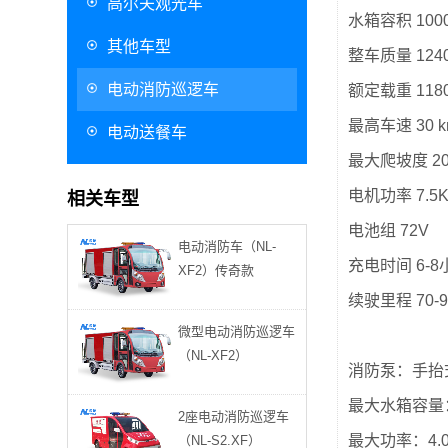
高尔夫观光车
水箱容积 100
其他车型
整车质量 1240
电动消防巡逻车
额定载重 1180
最高车速 30 
电动送餐车
最大爬坡度 2
电机功率 7.5
相关车型
电池组 72V
电动消防车（NL-
充电时间 6-8
XF2）传奇款
湖北黄石 187****5343观光车8辆已发货
续驶里程 70-9
微型电动消防巡逻车
广西136****5513垃圾驳运车3辆已发货
（NL-XF2）
消防泵：手抬
重庆江北 177****8554巡逻车1辆已发货
最大水箱容量：1
2座电动消防巡逻车
最大功率：4.0K
（NL-S2.XF）