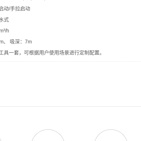
启动/手拉启动
水式
³/h
m、 吸深：7m
工具一套，可根据用户使用场景进行定制配置。