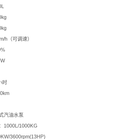
0L
kg
kg
km/h（可调速）
0%
KW
小时
0km
式汽油水泵
000L/1000KG
W/3600rpm(13HP)