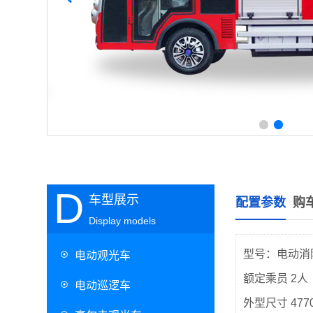
D
车型展示
配置参数
购
Display models
型号：电动消防
电动观光车
额定乘员 2人
电动巡逻车
外型尺寸 4770