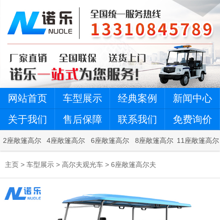
网站首页
车型展示
经典案例
新闻中心
关于我们
售后保障
联系我们
免费询价
2座敞篷高尔
4座敞篷高尔
6座敞篷高尔
8座敞篷高尔
11座敞篷高尔
夫
夫
夫
夫
夫
主页
>
车型展示
>
高尔夫观光车
>
6座敞篷高尔夫