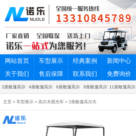
网站首页
车型展示
经典案例
新闻中心
关于我们
售后保障
联系我们
免费询价
2座敞篷高尔
4座敞篷高尔
6座敞篷高尔
8座敞篷高尔
11座敞篷高尔
夫
夫
夫
夫
夫
主页
>
车型展示
>
高尔夫观光车
>
2座敞篷高尔夫