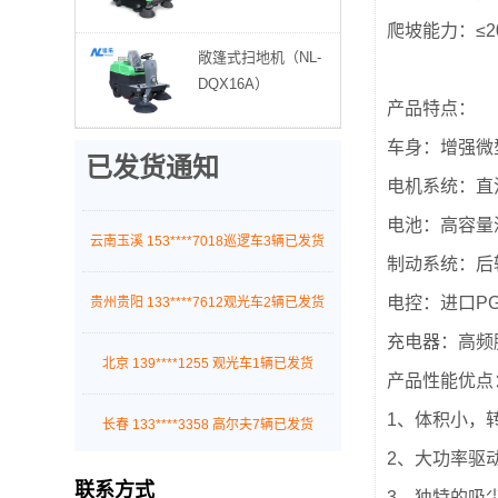
爬坡能力：≤2
敞篷式扫地机（NL-
贵州毕节 139****8122观光车1辆已发货
DQX16A）
产品特点：
云南昭通 189****7272观光车5辆已发货
车身：增强微
已发货通知
云南玉溪 153****7018巡逻车3辆已发货
电机系统：直
电池：高容量
贵州贵阳 133****7612观光车2辆已发货
制动系统：后
电控：进口P
北京 139****1255 观光车1辆已发货
充电器：高频
长春 133****3358 高尔夫7辆已发货
产品性能优点
1、体积小，
广东深圳 183****9821 观光车11辆已发货
2、大功率驱
联系方式
贵阳 131****3578 巡逻车4辆已发货
3、独特的吸