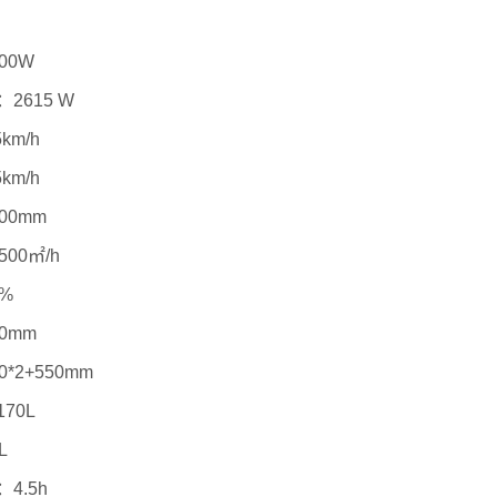
00W
2615
W
km/h
km/h
00mm
00㎡/h
%
0mm
*2+550mm
70L
L
4.5h