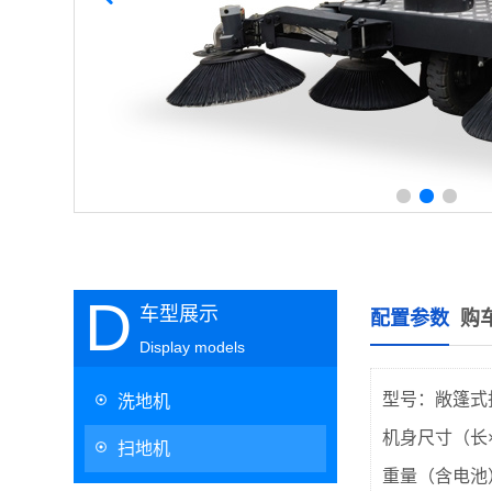
D
车型展示
配置参数
购
Display models
型号：敞篷式扫
洗地机
机身尺寸（长×宽
扫地机
重量（含电池）