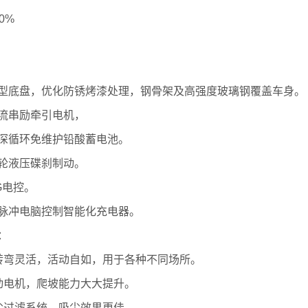
0%
型底盘，优化防锈烤漆处理，钢骨架及高强度玻璃钢覆盖车身。
流串励牵引电机，
深循环免维护铅酸蓄电池。
轮液压碟刹制动。
G电控。
脉冲电脑控制智能化充电器。
：
转弯灵活，活动自如，用于各种不同场所。
动电机，爬坡能力大大提升。
尘过滤系统，吸尘效果更佳。