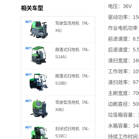
电压：36V
相关车型
驱动功率：15
驾驶型洗地机（NL-
作业电机功率：
X6）
前进速度：8.5
敞篷式扫地机（NL-
后退速度：5.5
S14A）
清扫宽度：16
湖北黄石 187****5343观光车8辆已发货
工作效率：105
敞篷式扫地机（NL-
清扫效率：97
S19B）
广西136****5513垃圾驳运车3辆已发货
主刷宽度：70
驾驶型洗地机（NL-
边刷直径：500
重庆江北 177****8554巡逻车1辆已发货
X86）
垃圾箱容量：1
贵州173****1171电动货车1辆已发货
水箱容量：34
封闭式扫地机（NL-
S19C）
持续工作时间：
广东茂名 183****9812观光车4辆已发货