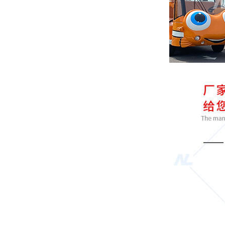
广东肇庆 185****7925 巡逻车2辆已发货
湖北武汉 177****6688 观光车1辆已发货
广东江门 153****7215 环卫车7辆已发货
广东珠海 132****4571 观光车8辆已发货
四川成都 182****8125 老爷车7辆已发货
广东佛山 135****7515 巡逻车4辆已发货
广西防城港 134****1521 代步车10辆已发
货
重庆万州171****4211巡逻车7辆已发货