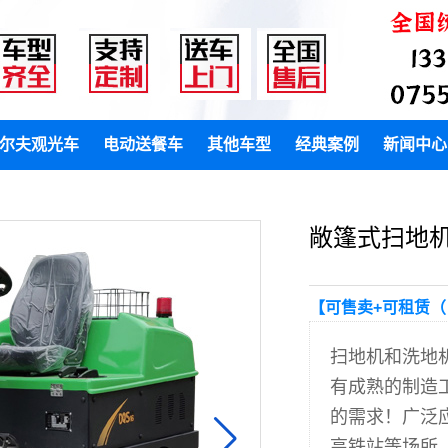
尔夫观光车
电动送餐车
其他车型
经典案例
新闻中心
敞篷式扫地机（
【可售卖+可租赁（
扫地机和洗地
有成熟的制造
的需求！广泛
高铁站等场所