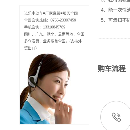
4、能一次性
诺乐电动车■厂家直营■服务全国
广东深圳 177****1245 巡逻车12辆已发货
5、可清扫不
全国咨询热线：0755-23307459
手机咨询：13310845789
广东深圳 187****7882 消防车2辆已发货
四川、广东、湖北、云南等地，全国
多仓发货，业务覆盖全国。(支持外
广东深圳 189****4512 观光车7辆已发货
贸出口)
广东深圳 155****2004 巡逻车10辆已发货
购车流程
广东深圳 188****7888 观光车2辆已发货
广东深圳 137****2788 巡逻车7辆已发货
四川成都 136****0045 扫地车15辆已发货
广东佛山 134****2010 观光车2辆已发货